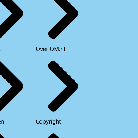
t
Over OM.nl
en
Copyright