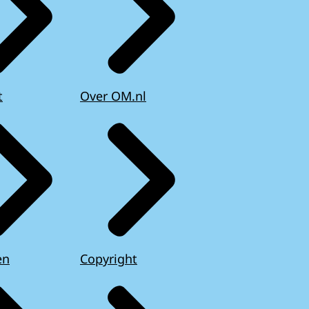
t
Over OM.nl
en
Copyright