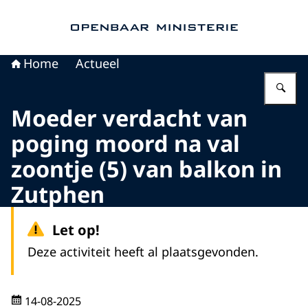
Naar de homepage van Openbaar Ministerie
Home
Actueel
Vu
Moeder verdacht van
poging moord na val
zoontje (5) van balkon in
Zutphen
Let op!
Deze activiteit heeft al plaatsgevonden.
14-08-2025