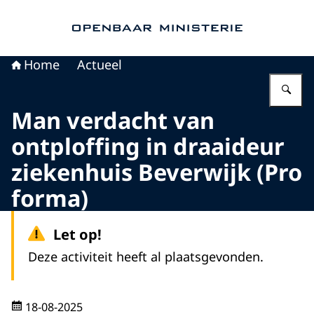
Naar de homepage van Openbaar Ministerie
Home
Actueel
Vu
Man verdacht van
ontploffing in draaideur
ziekenhuis Beverwijk (Pro
forma)
Let op!
Deze activiteit heeft al plaatsgevonden.
18-08-2025