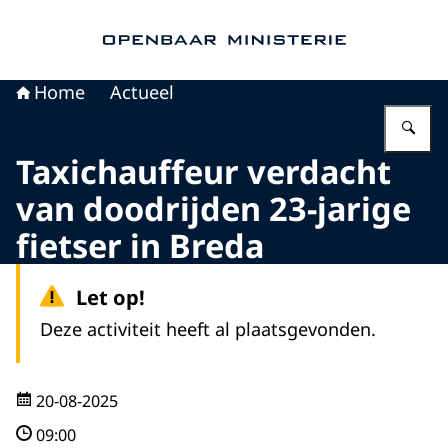
Naar de homepage van Openbaar Ministerie
Home
Actueel
Vu
Taxichauffeur verdacht
van doodrijden 23-jarige
fietser in Breda
Let op!
Deze activiteit heeft al plaatsgevonden.
20-08-2025
09:00