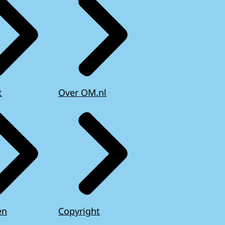
t
Over OM.nl
en
Copyright