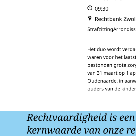
09:30
Rechtbank Zwol
Strafzitting
Arrondis
Het duo wordt verdac
waren voor het laatst
bestonden grote zorg
van 31 maart op 1 ap
Oudenaarde, in aanwe
ouders van de kindere
Rechtvaardigheid is een
kernwaarde van onze re