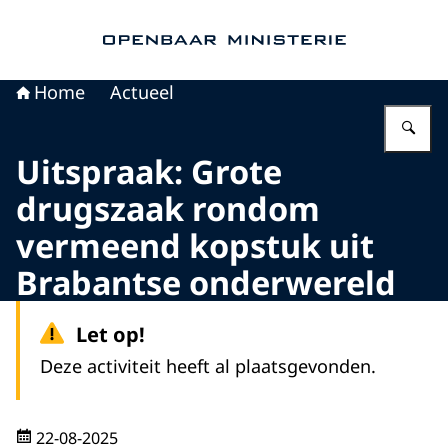
Naar de homepage van Openbaar Ministerie
Home
Actueel
Vu
Uitspraak: Grote
drugszaak rondom
vermeend kopstuk uit
Brabantse onderwereld
Let op!
Deze activiteit heeft al plaatsgevonden.
22-08-2025