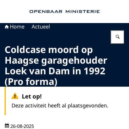
Naar de homepage van Openbaar Ministerie
Home
Actueel
Vu
Coldcase moord op
Haagse garagehouder
Loek van Dam in 1992
(Pro forma)
Let op!
Deze activiteit heeft al plaatsgevonden.
26-08-2025