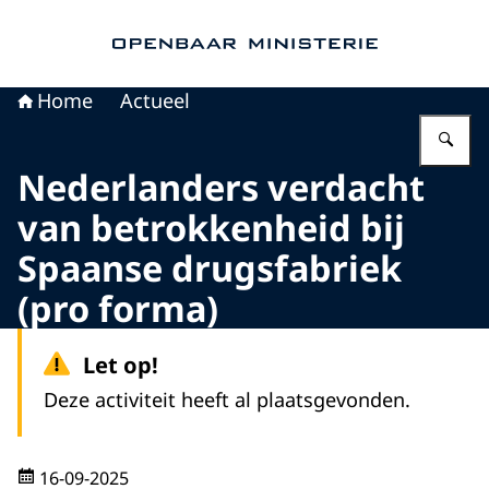
Naar de homepage van Openbaar Ministerie
Home
Actueel
Vu
Nederlanders verdacht
van betrokkenheid bij
Spaanse drugsfabriek
(pro forma)
Let op!
Deze activiteit heeft al plaatsgevonden.
16-09-2025