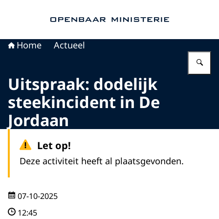
Naar de homepage van Openbaar Ministerie
Home
Actueel
Vu
Uitspraak: dodelijk
steekincident in De
Jordaan
Let op!
Deze activiteit heeft al plaatsgevonden.
07-10-2025
12:45