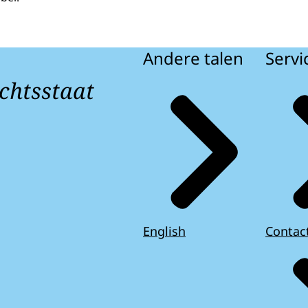
Andere talen
Servi
chtsstaat
English
Contac