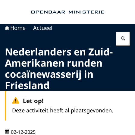
Naar de homepage van Openbaar Ministerie
Home
Actueel
Vu
Nederlanders en Zuid-
Amerikanen runden
cocaïnewasserij in
Friesland
Let op!
Deze activiteit heeft al plaatsgevonden.
02-12-2025