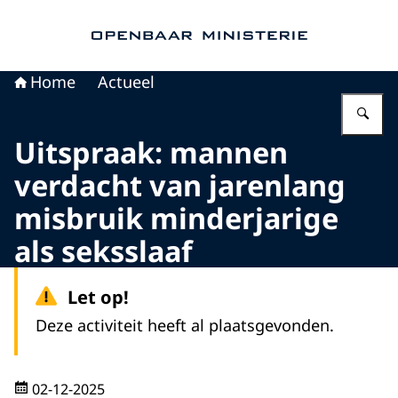
Naar de homepage van Openbaar Ministerie
Home
Actueel
Vu
Uitspraak: mannen
verdacht van jarenlang
misbruik minderjarige
als seksslaaf
Let op!
Deze activiteit heeft al plaatsgevonden.
02-12-2025