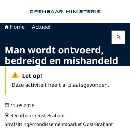
Naar de homepage van Openbaar Ministerie
Home
Actueel
Vu
Man wordt ontvoerd,
bedreigd en mishandeld
Let op!
Deze activiteit heeft al plaatsgevonden.
12-05-2026
Rechtbank Oost-Brabant
Strafzitting
Arrondissementsparket Oost-Brabant