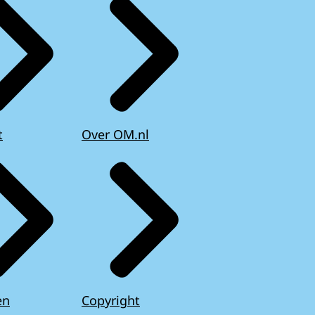
t
Over OM.nl
en
Copyright