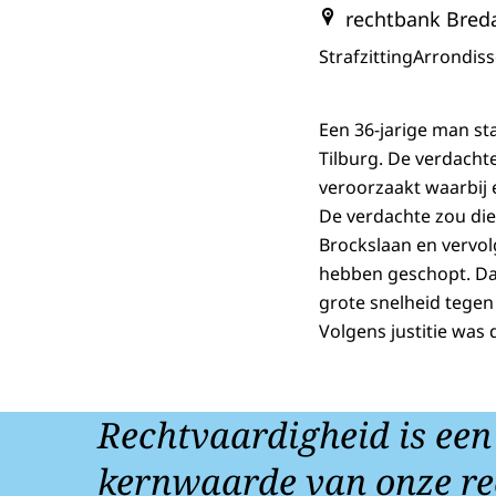
rechtbank Bred
Strafzitting
Arrondis
Een 36-jarige man sta
Tilburg. De verdacht
veroorzaakt waarbij e
De verdachte zou die
Brockslaan en vervol
hebben geschopt. Da
grote snelheid tegen
Volgens justitie was
Rechtvaardigheid is een
kernwaarde van onze re