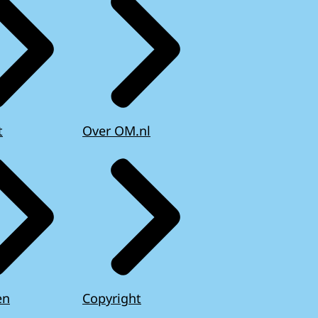
t
Over OM.nl
en
Copyright