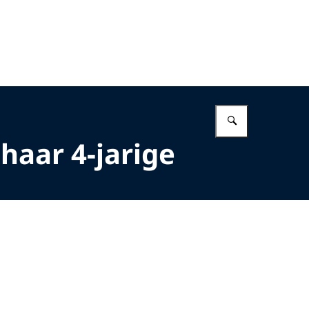
Vul in wat 
aar 4-jarige