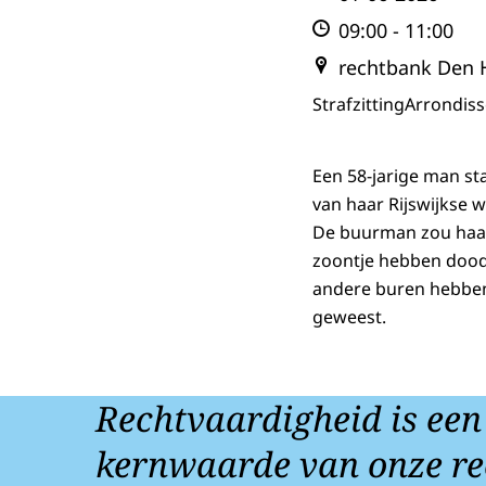
09:00
-
11:00
rechtbank Den 
Strafzitting
Arrondis
Een 58-jarige man st
van haar Rijswijkse 
De buurman zou haar
zoontje hebben dood
andere buren hebben 
geweest.
Rechtvaardigheid is een
kernwaarde van onze re