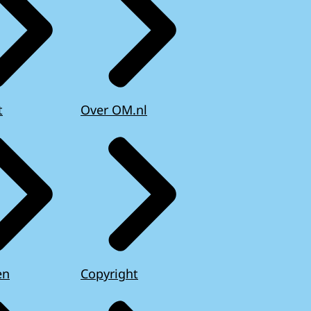
t
Over OM.nl
en
Copyright