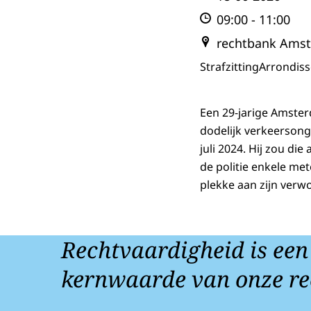
09:00
-
11:00
rechtbank Ams
Strafzitting
Arrondis
Een 29-jarige Amste
dodelijk verkeersong
juli 2024. Hij zou di
de politie enkele me
plekke aan zijn verw
Rechtvaardigheid is een
kernwaarde van onze re