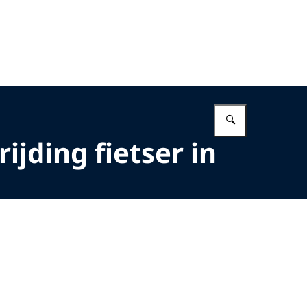
Vul in wat 
ijding fietser in