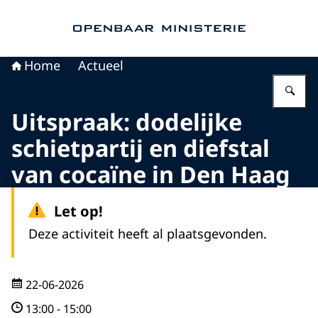
Naar de homepage van Openbaar Ministerie
Home
Actueel
Vu
Uitspraak: dodelijke
schietpartij en diefstal
van cocaïne in Den Haag
Let op!
Deze activiteit heeft al plaatsgevonden.
22-06-2026
13:00
-
15:00