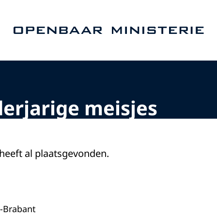
Naar de homepage van Openbaar Ministerie
erjarige meisjes
 heeft al plaatsgevonden.
-Brabant