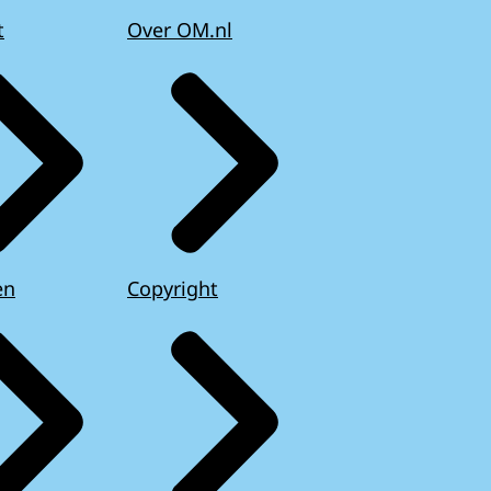
t
Over OM.nl
en
Copyright