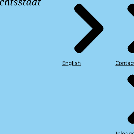
chtsstaat
English
Contac
Inlogg