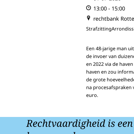
13:00
-
15:00
rechtbank Rott
Strafzitting
Arrondis
Een 48-jarige man ui
de invoer van duizen
en 2022 via de haven
haven en zou inform
de grote hoeveelhed
na procesafspraken v
euro.
Rechtvaardigheid is een