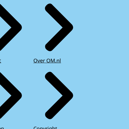
t
Over OM.nl
en
Copyright