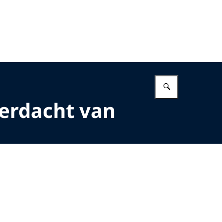
Vul in wat 
erdacht van