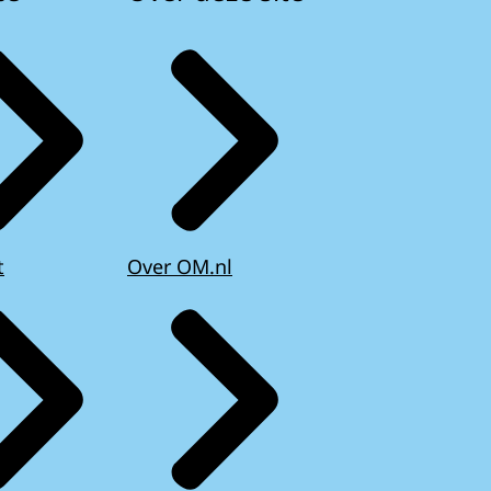
t
Over OM.nl