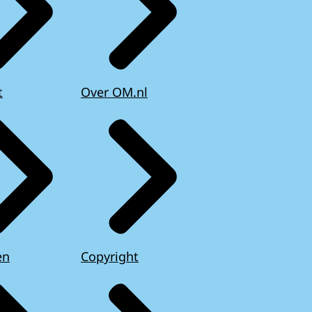
t
Over OM.nl
en
Copyright