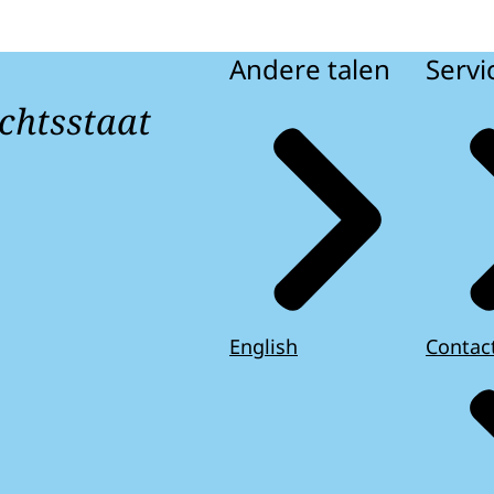
Andere talen
Servi
chtsstaat
English
Contac