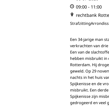
09:00
-
11:00
rechtbank Rott
Strafzitting
Arrondis
Een 34-jarige man st
verkrachten van drie 
Een van de slachtoff
hebben misbruikt in 
Rotterdam. Hij droge
geweld. Op 29 novem
nachts in het huis v
Spijkenisse en de v
misbruikt. Een derde
Spijkenisse zijn mis
gedrogeerd en veel 