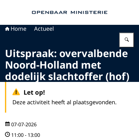
Naar de homepage van Openbaar Ministerie
Home
Actueel
Vu
Uitspraak: overvalbende
Noord-Holland met
dodelijk slachtoffer (hof)
Let op!
Deze activiteit heeft al plaatsgevonden.
07-07-2026
11:00
-
13:00