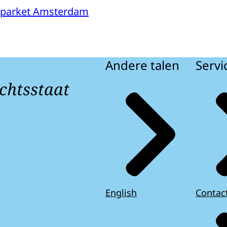
sparket Amsterdam
Andere talen
Servi
chtsstaat
English
Contac