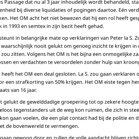
es Passage dat nu al 3 jaar inhoudelijk wordt behandeld, s
nheid bij diverse liquidaties of pogingen daartoe. Eén verd
oken. Het OM acht het niet bewezen dat hij een rol heeft gesp
in 1993 en semtex in zijn bezit heeft gehad.
steunt in belangrijke mate op verklaringen van Peter la S. Z
waarschijnlijk nooit gelukt om genoeg inzicht te krijgen in
s zou zitten. Volgens het OM is het bijna een onmogelijke z
ossen en verdachten te veroordelen zonder hulp van kroon
heeft het OM een deal gesloten. La S. zou gaan verklaren 
r een strafkorting van 50% krijgen. Het OM eiste tegen he
aats van 16 jaar.
t gelukt de gewelddadige groepering tot op zekere hoogte
feloos tegenstanders uit de weg kon ruimen, die zich in st
n gaan voelen, die een plat contact had bij de politie en 
et de bovenwereld te vermengen.
 gaan gewoon door en zullen de volle aandacht blijven richt