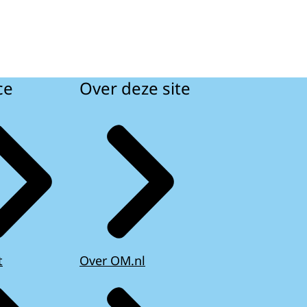
ce
Over deze site
t
Over OM.nl