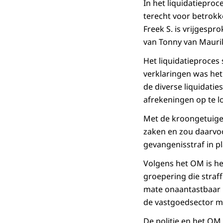
In het liquidatieproc
terecht voor betrokke
Freek S. is vrijgespr
van Tonny van Maurik 
Het liquidatieproces 
verklaringen was het 
de diverse liquidatie
afrekeningen op te l
Met de kroongetuige 
zaken en zou daarvoo
gevangenisstraf in pl
Volgens het OM is he
groepering die straf
mate onaantastbaar ko
de vastgoedsector m
De politie en het OM