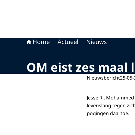
Home
Actueel
Nieuws
OM eist zes maal l
Nieuwsbericht
25-05-
Jesse R., Mohammed R.
levenslang tegen zich
pogingen daartoe.