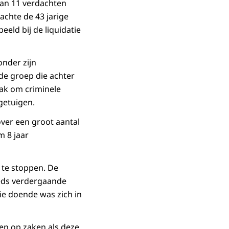
taan 11 verdachten
achte de 43 jarige
eeld bij de liquidatie
onder zijn
 de groep die achter
aak om criminele
getuigen.
over een groot aantal
m 8 jaar
 te stoppen. De
eeds verdergaande
die doende was zich in
en op zaken als deze.