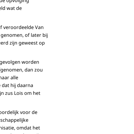
de opvolging
eld wat de
of veroordeelde Van
 genomen, of later bij
eerd zijn geweest op
e gevolgen worden
 afgenomen, dan zou
aar alle
 dat hij daarna
ijn zus Lois om het
oordelijk voor de
tschappelijke
nisatie, omdat het