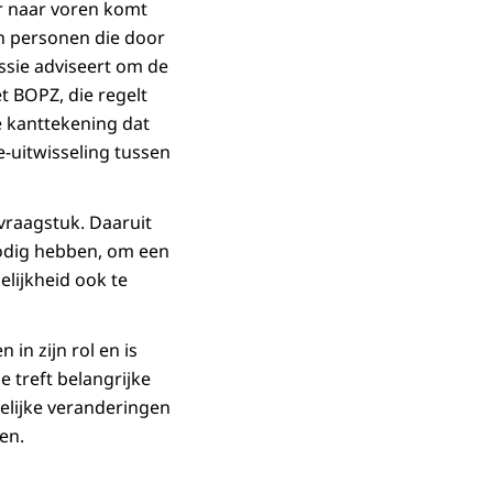
ar naar voren komt
van personen die door
ssie adviseert om de
et BOPZ, die regelt
 kanttekening dat
-uitwisseling tussen
vraagstuk. Daaruit
nodig hebben, om een
delijkheid ook te
in zijn rol en is
 treft belangrijke
elijke veranderingen
en.