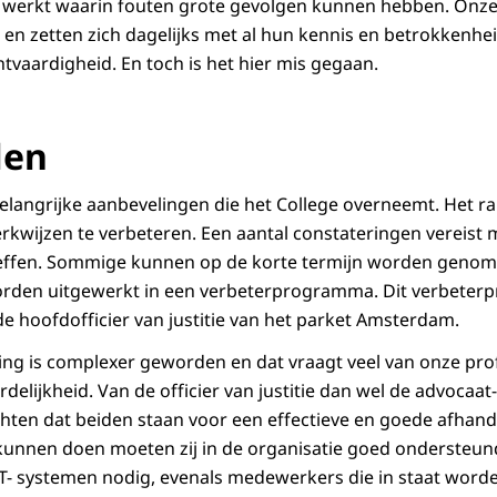
werkt waarin fouten grote gevolgen kunnen hebben. Onze
 en zetten zich dagelijks met al hun kennis en betrokkenhei
htvaardigheid. En toch is het hier mis gegaan.
len
langrijke aanbevelingen die het College overneemt. Het ra
wijzen te verbeteren. Een aantal constateringen vereist 
reffen. Sommige kunnen op de korte termijn worden genom
orden uitgewerkt in een verbeterprogramma. Dit verbeter
e hoofdofficier van justitie van het parket Amsterdam.
ding is complexer geworden en dat vraagt veel van onze prof
delijkheid. Van de officier van justitie dan wel de advocaa
ten dat beiden staan voor een effectieve en goede afhand
 kunnen doen moeten zij in de organisatie goed ondersteu
T- systemen nodig, evenals medewerkers die in staat word