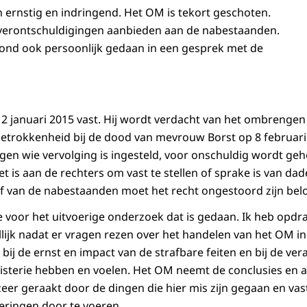
n ernstig en indringend. Het OM is tekort geschoten.
 verontschuldigingen aanbieden aan de nabestaanden.
ond ook persoonlijk gedaan in een gesprek met de
 12 januari 2015 vast. Hij wordt verdacht van het ombrengen 
betrokkenheid bij de dood van mevrouw Borst op 8 februari 
egen wie vervolging is ingesteld, voor onschuldig wordt geh
t is aan de rechters om vast te stellen of sprake is van da
ef van de nabestaanden moet het recht ongestoord zijn be
 voor het uitvoerige onderzoek dat is gedaan. Ik heb opdra
ijk nadat er vragen rezen over het handelen van het OM in
 bij de ernst en impact van de strafbare feiten en bij de ve
isterie hebben en voelen. Het OM neemt de conclusies en 
 zeer geraakt door de dingen die hier mis zijn gegaan en v
eringen door te voeren.