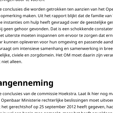
de conclusies die worden getrokken ten aanzien van het Ope
opmerking maken. Uit het rapport blijkt dat de familie va
de instanties om hulp heeft gevraagd over de geestelijke ge
bij geen gehoor gevonden. Dat is een schokkende constateri
het uiterste moeten inspannen om ervoor te zorgen dat ern
r kunnen opleveren voor hun omgeving en passende aandac
vraagt om intensieve samenhang en samenwerking in bree
telijke, civiele en zorgdomein. Het OM moet daarin zijn ver
niet alleen.
vangenneming
de conclusies van de commissie Hoekstra. Laat ik hier nog 
Openbaar Ministerie rechterlijke beslissingen moet uitvoer
het gerechtshof op 25 september 2012 heeft gegeven, had