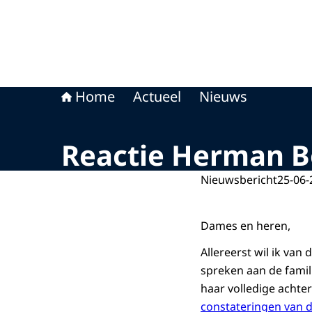
Home
Actueel
Nieuws
Reactie Herman B
Nieuwsbericht
25-06-
Dames en heren,
Allereerst wil ik va
spreken aan de famili
haar volledige achte
constateringen van 