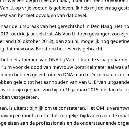
 is wel een begin mee gemaakt, maar het heeft onvoldoen
an U. op vrije voeten is gebleven. Ik heb mij de vraag gest
est van het niet opvolgen van dat bevel.
 naar de uitspraak van het gerechtshof in Den Haag. Het h
12 tot drie jaar celstraf. Als Van U. toen gevangen zou zijn
derland (26 oktober 2012), dan zou hij mogelijk nog gedetin
dag dat mevrouw Borst om het leven is gebracht.
 het niet afnemen van DNA bij Van U. kan de vraag naar d
 U. ruim voor de dood van mevrouw Borst celmateriaal was
tadium hebben geleid tot een DNA-match. Deze match zou, n
hebben geleid tot het aanhouden van Van U. Ervan uitgaande
is zou zijn gegaan, zou hij op 10 januari 2015, de dag dat z
ebben vastgezeten.
an, is uiterst pijnlijk om te constateren. Het OM is verantw
dhaving en moet zo effectief mogelijk bijdragen aan de maa
t hoge eisen aan de professionals en de ondersteunende orga