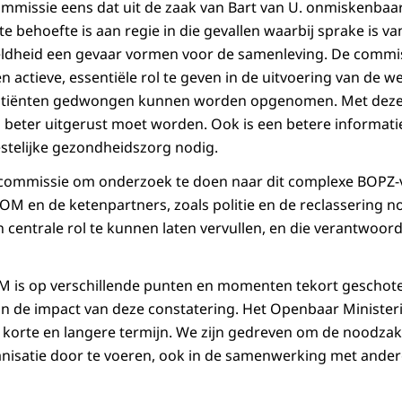
commissie eens dat uit de zaak van Bart van U. onmiskenba
ote behoefte is aan regie in die gevallen waarbij sprake is 
teldheid een gevaar vormen voor de samenleving. De commi
een actieve, essentiële rol te geven in de uitvoering van de w
patiënten gedwongen kunnen worden opgenomen. Met deze
 beter uitgerust moet worden. Ook is een betere informatie
estelijke gezondheidszorg nodig.
e commissie om onderzoek te doen naar dit complexe BOPZ-
 OM en de ketenpartners, zoals politie en de reclassering 
z’n centrale rol te kunnen laten vervullen, en die verantwoor
 is op verschillende punten en momenten tekort geschoten 
 de impact van deze constatering. Het Openbaar Ministerie
korte en langere termijn. We zijn gedreven om de noodzak
nisatie door te voeren, ook in de samenwerking met ander