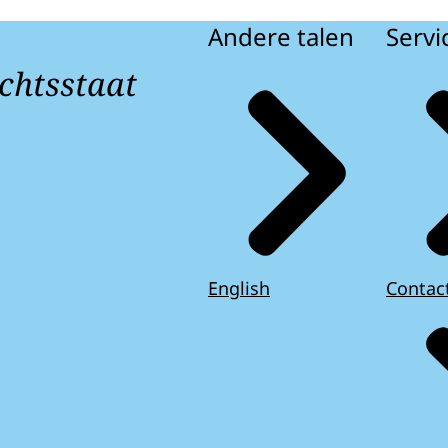
Andere talen
Servi
chtsstaat
English
Contac