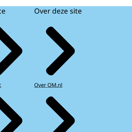
ce
Over deze site
t
Over OM.nl