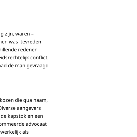
g zijn, waren –
n hen was tevreden
hillende redenen
srechtelijk conflict,
 had de man gevraagd
ekozen die qua naam,
 Diverse aangevers
n de kapstok en een
enommeerde advocaat
werkelijk als