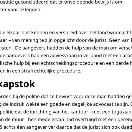
 justitie geconcludeerd dat er onvoldoende bewijs is om
ter voor te leggen.
die elkaar niet kennen en verspreid over het land woonachti
kaar – van mening te zijn opgelicht door de jurist. Geen va
iensten. De aangevers hadden de hulp van de man om versc
de aangevers had een adviesvraag in verband met een arbeid
dische hulp bij een echtscheidingsprocedure en een derde
en in een strafrechtelijke procedure.
kapstok
rden bij de politie dat ze bewust voor deze man hadden g
ng de indruk wekte een goede en degelijke advocaat te zijn.
politie dat de inrichting van het kantoor - met een toga aa
an de muur - hen mede ervan had overtuigd met een ger
Slechts één aangever verklaarde dat de jurist zich ook daad