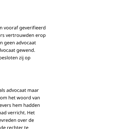
n vooraf geverifieerd
vers vertrouwden erop
an geen advocaat
advocaat gewend.
besloten zij op
 als advocaat maar
al om het woord van
ngevers hem hadden
had verricht. Het
tevreden over de
de rechter te