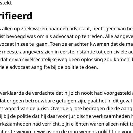
steld.
ifieerd
allen op zoek waren naar een advocaat, heeft geen van he
rist bevoegd was om als advocaat op te treden. Alle aange
vocaat in zee te gaan. Toen ze er achter kwamen dat de m
meeste aangevers zich in eerste instantie tot een civiele 
dat er via civielrechtelijke weg geen oplossing zou komen, 
ele advocaat aangifte bij de politie te doen.
 verklaarde de verdachte dat hij zich nooit had voorgesteld
mdat er geen betrouwbare getuigen zijn, gaat het in dit gev
et woord van de jurist. Over de grote bedragen die de aa
ij bij de politie dat hij daarvoor juridische werkzaamheden 
erkzaamheden had verricht, zijn cliënten waren alleen niet 
at er te weinig bewijs is om de man wegens oplichting voor 