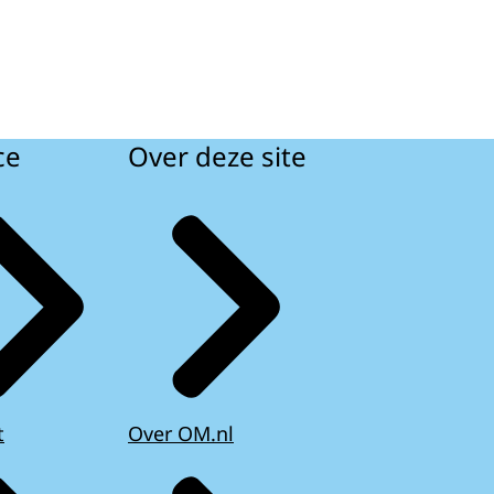
ce
Over deze site
t
Over OM.nl