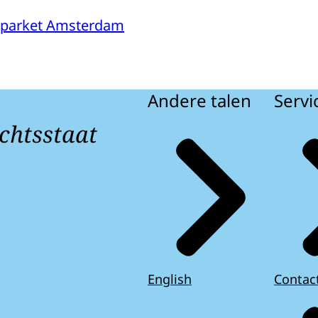
sparket Amsterdam
Andere talen
Servi
chtsstaat
English
Contac