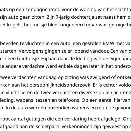
laats op een zondagochtend voor de woning van het slachtof
ijn auto gaan zitten. Zijn 7-jarig dochtertje zat naast hem op
et kogels, het meisje bleef ongedeerd maar was getuige h
eerden te vluchten in een auto, een gestolen BMW met va
 starten. Vervolgens gingen ze er lopend vandoor. Een van 
n een tuinhuisje. Hij had daar de kleding van de eigenaa
De andere verdachte werd enkele dagen later in het onde
e twee verdachten vandaag op zitting was zwijgend of ont
erken aan het persoonlijkheidsonderzoek. Er is echter vold
hun vlucht lieten de twee verdachten diverse spullen achter
eding, wapens, tassen en telefoons. Op een aantal hiervan
n. In de auto werden bovendien wapens en munitie gevon
groot aantal getuigen die een verklaring heeft afgelegd. On
afgaand aan de schietpartij verkenningen zijn geweest op de