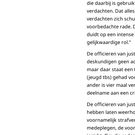
die daarbij is gebrui
verdachten. Dat alles
verdachten zich schu
voorbedachte rade. De
duidt op een intens
gelijkwaardige rol.”
De officieren van jus
deskundigen geen advi
maar daar staat een f
(jeugd tbs) gehad vo
ander is vier maal v
deelname aan een cri
De officieren van just
hebben laten weerhou
voornamelijk strafv
medeplegen, de voorb