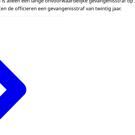
 is alleen een lange onvoorwaardelijke gevangenisstraf op z
en de officieren een gevangenisstraf van twintig jaar.