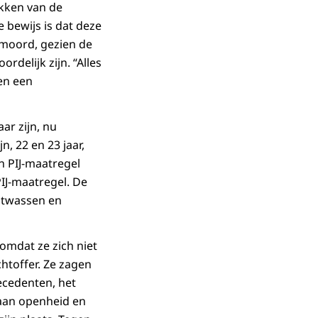
ukken van de
e bewijs is dat deze
 moord, gezien de
delijk zijn. “Alles
en een
ar zijn, nu
, 22 en 23 jaar,
n PIJ-maatregel
IJ-maatregel. De
witwassen en
 omdat ze zich niet
htoffer. Ze zagen
ecedenten, het
 aan openheid en