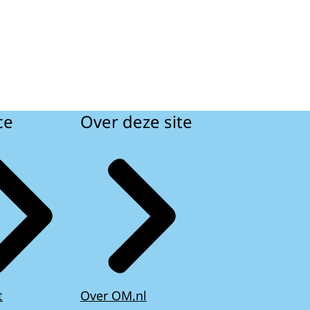
ce
Over deze site
t
Over OM.nl