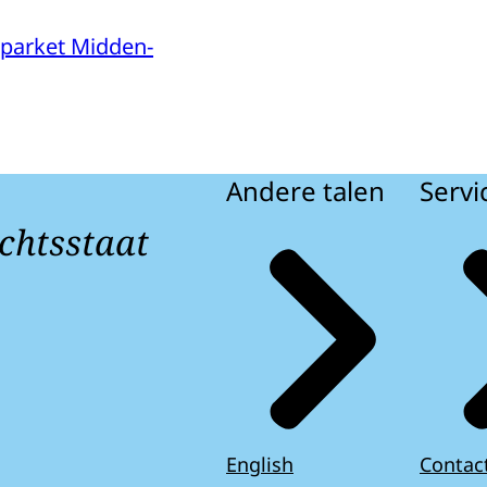
parket Midden-
Andere talen
Servi
chtsstaat
English
Contac