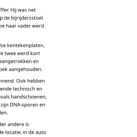
fer. Hij was net
 de bijrijdersstoel.
oe haar vader werd
lse kentekenplaten,
de twee werd kort
r aangetrokken en
rzoek aangehouden.
kennend. Ook hebben
oende technisch en
 zoals handschoenen,
 zijn DNA-sporen en
den.
der andere is
 locatie; in de auto