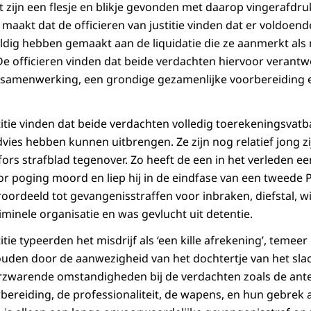
kt zijn een flesje en blikje gevonden met daarop vingerafdr
 maakt dat de officieren van justitie vinden dat er voldoend
ldig hebben gemaakt aan de liquidatie die ze aanmerkt als
 officieren vinden dat beide verdachten hiervoor verantwoor
e samenwerking, een grondige gezamenlijke voorbereiding 
titie vinden dat beide verdachten volledig toerekeningsvatba
es hebben kunnen uitbrengen. Ze zijn nog relatief jong zijn
ors strafblad tegenover. Zo heeft de een in het verleden ee
or poging moord en liep hij in de eindfase van een tweede P
eroordeeld tot gevangenisstraffen voor inbraken, diefstal, 
minele organisatie en was gevlucht uit detentie.
itie typeerden het misdrijf als ‘een kille afrekening’, temeer
den door de aanwezigheid van het dochtertje van het slac
erzwarende omstandigheden bij de verdachten zoals de ant
ereiding, de professionaliteit, de wapens, en hun gebrek