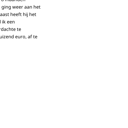
n ging weer aan het
ast heeft hij het
 ik een
rdachte te
uizend euro, af te