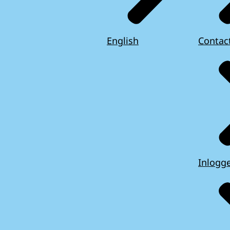
English
Contac
Inlogg