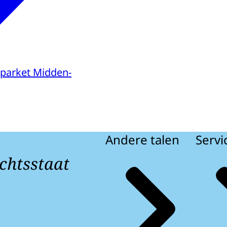
parket Midden-
Andere talen
Servi
chtsstaat