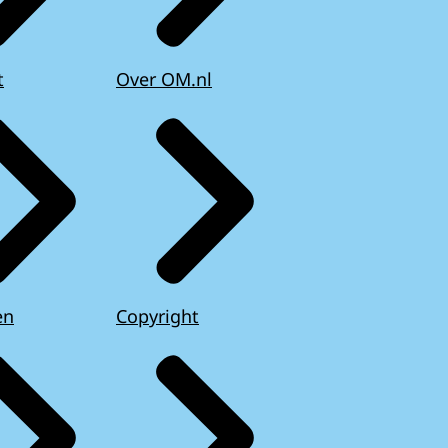
t
Over OM.nl
en
Copyright