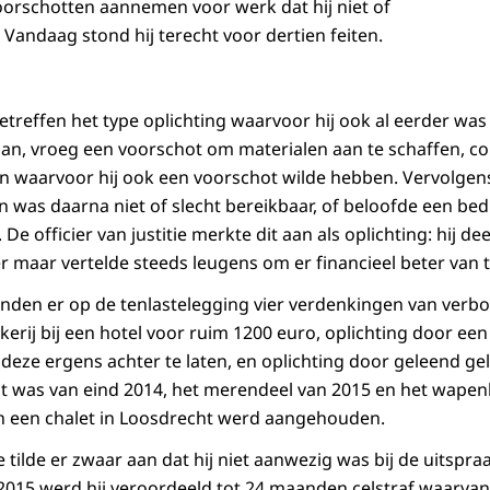
voorschotten aannemen voor werk dat hij niet of
 Vandaag stond hij terecht voor dertien feiten.
etreffen het type oplichting waarvoor hij ook al eerder was
an, vroeg een voorschot om materialen aan te schaffen, c
 waarvoor hij ook een voorschot wilde hebben. Vervolgens
 en was daarna niet of slecht bereikbaar, of beloofde een be
 De officier van justitie merkte dit aan als oplichting: hij de
maar vertelde steeds leugens om er financieel beter van 
onden er op de tenlastelegging vier verdenkingen van verb
kerij bij een hotel voor ruim 1200 euro, oplichting door ee
deze ergens achter te laten, en oplichting door geleend gel
eit was van eind 2014, het merendeel van 2015 en het wapenb
 in een chalet in Loosdrecht werd aangehouden.
ie tilde er zwaar aan dat hij niet aanwezig was bij de uitspra
 2015 werd hij veroordeeld tot 24 maanden celstraf waarv