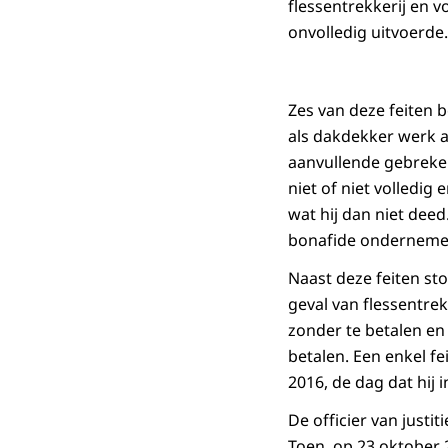
flessentrekkerij en 
onvolledig uitvoerde.
Zes van deze feiten b
als dakdekker werk a
aanvullende gebreken
niet of niet volledig
wat hij dan niet deed.
bonafide ondernemer 
Naast deze feiten st
geval van flessentrek
zonder te betalen en 
betalen. Een enkel f
2016, de dag dat hij
De officier van justit
Toen, op 23 oktober