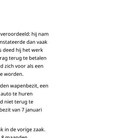
 veroordeeld: hij nam
onstateerde dan vaak
 deed hij het werk
drag terug te betalen
ed zich voor als een
te worden.
oden wapenbezit, een
n auto te huren
d niet terug te
ezit van 7 januari
ak in de vorige zaak.
an 8 maanden