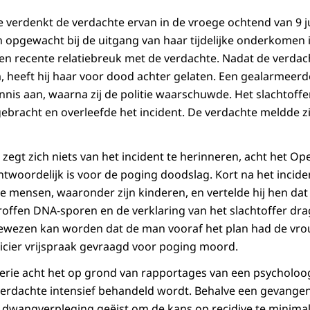
tie verdenkt de verdachte ervan in de vroege ochtend van 9 j
 opgewacht bij de uitgang van haar tijdelijke onderkomen in
een recente relatiebreuk met de verdachte. Nadat de verdach
, heeft hij haar voor dood achter gelaten. Een gealarmeerde
nnis aan, waarna zij de politie waarschuwde. Het slachtoffe
gebracht en overleefde het incident. De verdachte meldde z
zegt zich niets van het incident te herinneren, acht het Op
ntwoordelijk is voor de poging doodslag. Kort na het incide
e mensen, waaronder zijn kinderen, en vertelde hij hen dat 
ffen DNA-sporen en de verklaring van het slachtoffer drag
ewezen kan worden dat de man vooraf het plan had de vrou
ficier vrijspraak gevraagd voor poging moord.
rie acht het op grond van rapportages van een psycholoog
verdachte intensief behandeld wordt. Behalve een gevangenis
dwangverpleging geëist om de kans op recidive te minimal