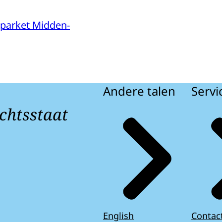
parket Midden-
Andere talen
Servi
chtsstaat
English
Contac