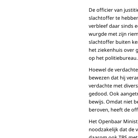
De officier van justi
slachtoffer te hebben
verbleef daar sinds 
wurgde met zijn riem
slachtoffer buiten ke
het ziekenhuis over 
op het politiebureau.
Hoewel de verdachte 
bewezen dat hij vera
verdachte met divers
gedood. Ook aangetro
bewijs. Omdat niet b
beroven, heeft de of
Het Openbaar Ministe
noodzakelijk dat de 
daarom ook TBS met 