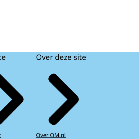
ce
Over deze site
t
Over OM.nl