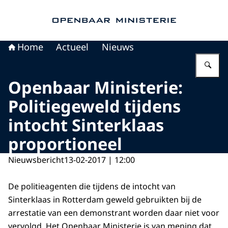
Naar de homepage van Openbaar Ministerie
Home
Actueel
Nieuws
Vu
Openbaar Ministerie:
Politiegeweld tijdens
intocht Sinterklaas
proportioneel
Nieuwsbericht
13-02-2017 | 12:00
De politieagenten die tijdens de intocht van
Sinterklaas in Rotterdam geweld gebruikten bij de
arrestatie van een demonstrant worden daar niet voor
vervolgd. Het Openbaar Ministerie is van mening dat