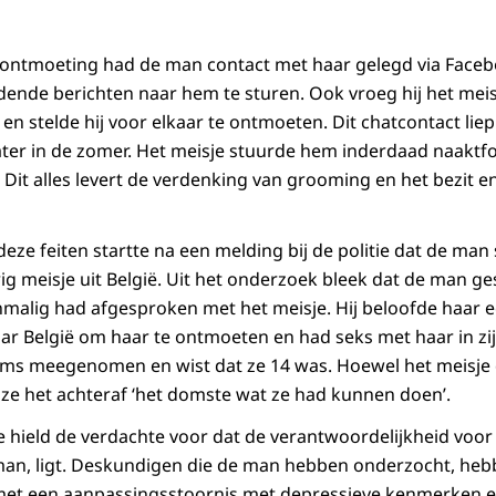
ontmoeting had de man contact met haar gelegd via Facebo
dende berichten naar hem te sturen. Ook vroeg hij het me
 en stelde hij voor elkaar te ontmoeten. Dit chatcontact lie
ter in de zomer. Het meisje stuurde hem inderdaad naaktfo
Dit alles levert de verdenking van grooming en het bezit 
eze feiten startte na een melding bij de politie dat de ma
ig meisje uit België. Uit het onderzoek bleek dat de man g
malig had afgesproken met het meisje. Hij beloofde haar e
aar België om haar te ontmoeten en had seks met haar in zij
s meegenomen en wist dat ze 14 was. Hoewel het meisje des
e het achteraf ‘het domste wat ze had kunnen doen’.
tie hield de verdachte voor dat de verantwoordelijkheid voor 
man, ligt. Deskundigen die de man hebben onderzocht, he
 met een aanpassingsstoornis met depressieve kenmerken e