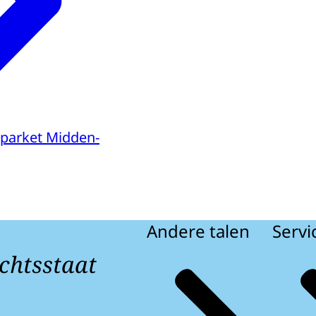
parket Midden-
Andere talen
Servi
chtsstaat