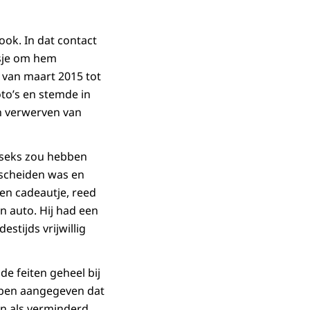
ok. In dat contact
isje om hem
p van maart 2015 tot
to’s en stemde in
en verwerven van
n seks zou hebben
escheiden was en
en cadeautje, reed
n auto. Hij had een
tijds vrijwillig
de feiten geheel bij
bben aangegeven dat
n als verminderd