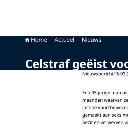
Home
Actueel
Nieuws
Celstraf geëist v
Nieuwsbericht
15-02-
Een 35-jarige man u
maanden waarvan zes 
justitie vond beweze
gemaakt aan seks met
bezit en verwerven v