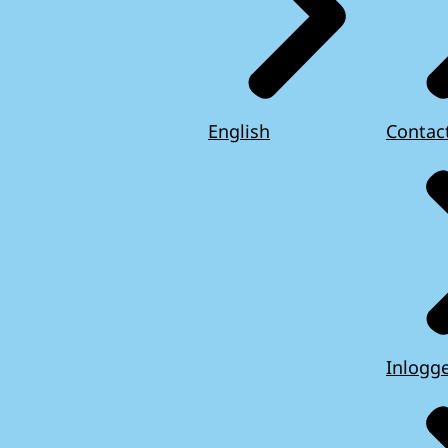
English
Contac
Inlogg