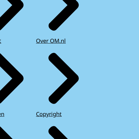
t
Over OM.nl
en
Copyright