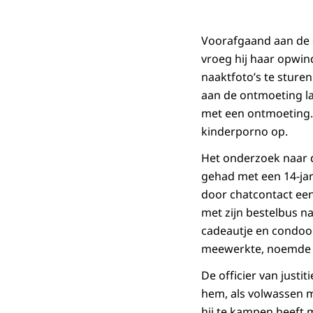
Voorafgaand aan de 
vroeg hij haar opwin
naaktfoto’s te sturen
aan de ontmoeting la
met een ontmoeting. 
kinderporno op.
Het onderzoek naar d
gehad met een 14-jar
door chatcontact een
met zijn bestelbus n
cadeautje en condoom
meewerkte, noemde z
De officier van justi
hem, als volwassen 
hij te kampen heeft