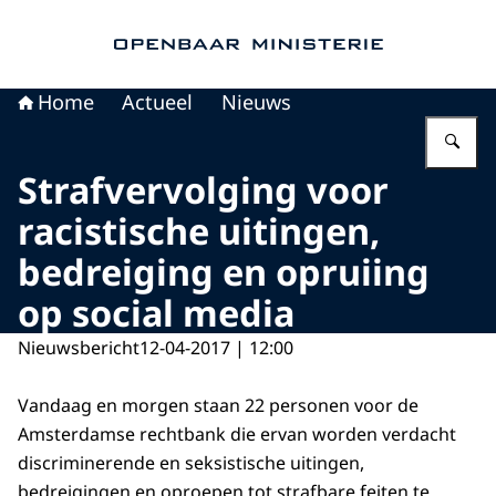
Naar de homepage van Openbaar Ministerie
Home
Actueel
Nieuws
Vu
Strafvervolging voor
racistische uitingen,
bedreiging en opruiing
op social media
Nieuwsbericht
12-04-2017 | 12:00
Vandaag en morgen staan 22 personen voor de
Amsterdamse rechtbank die ervan worden verdacht
discriminerende en seksistische uitingen,
bedreigingen en oproepen tot strafbare feiten te