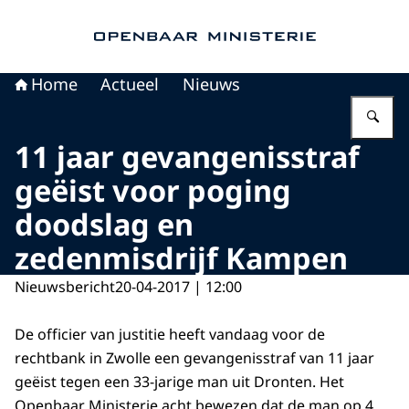
Naar de homepage van Openbaar Ministerie
Home
Actueel
Nieuws
Vu
11 jaar gevangenisstraf
geëist voor poging
doodslag en
zedenmisdrijf Kampen
Nieuwsbericht
20-04-2017 | 12:00
De officier van justitie heeft vandaag voor de
rechtbank in Zwolle een gevangenisstraf van 11 jaar
geëist tegen een 33-jarige man uit Dronten. Het
Openbaar Ministerie acht bewezen dat de man op 4