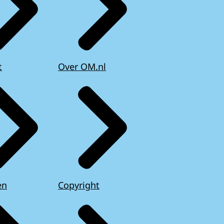
t
Over OM.nl
en
Copyright