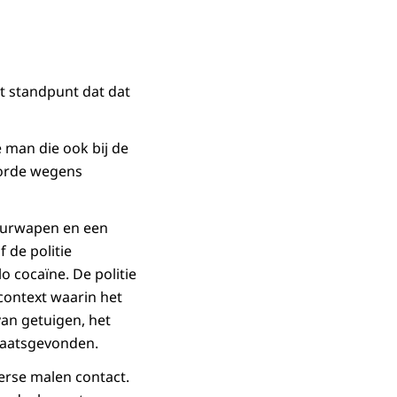
et standpunt dat dat
 man die ook bij de
oorde wegens
vuurwapen en een
 de politie
 cocaïne. De politie
 context waarin het
van getuigen, het
plaatsgevonden.
erse malen contact.