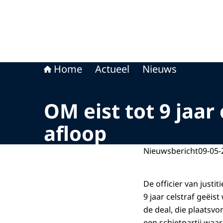
Home
Actueel
Nieuws
OM eist tot 9 jaa
afloop
Nieuwsbericht
09-05-
De officier van just
9 jaar celstraf geëis
de deal, die plaatsv
een schietpartij waa