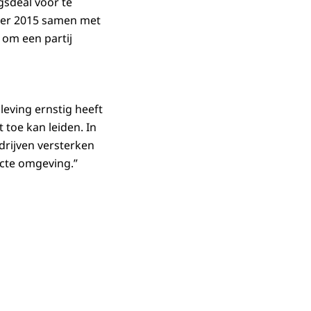
gsdeal voor te
mber 2015 samen met
 om een partij
nleving ernstig heeft
 toe kan leiden. In
drijven versterken
ecte omgeving.”