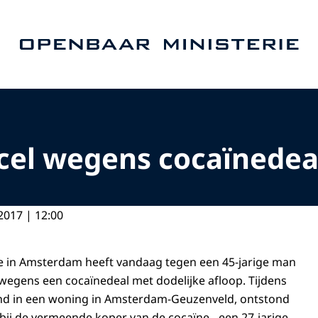
Naar de homepage van Openbaar Ministerie
r cel wegens cocaïnedea
2017 | 12:00
itie in Amsterdam heeft vandaag tegen een 45-jarige man
t wegens een cocaïnedeal met dodelijke afloop. Tijdens
ond in een woning in Amsterdam-Geuzenveld, ontstond
rbij de vermeende koper van de cocaïne - een 27-jarige