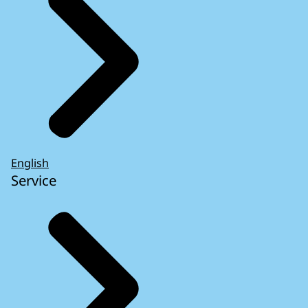
English
Service