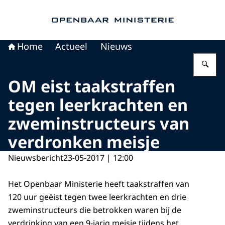
Naar de homepage van Openbaar Ministerie
Home
Actueel
Nieuws
Vu
OM eist taakstraffen
tegen leerkrachten en
zweminstructeurs van
verdronken meisje
Nieuwsbericht
23-05-2017 | 12:00
Het Openbaar Ministerie heeft taakstraffen van
120 uur geëist tegen twee leerkrachten en drie
zweminstructeurs die betrokken waren bij de
verdrinking van een 9-jarig meisje tijdens het