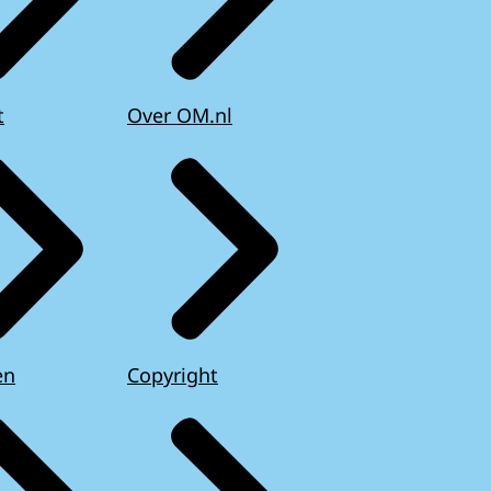
t
Over OM.nl
en
Copyright