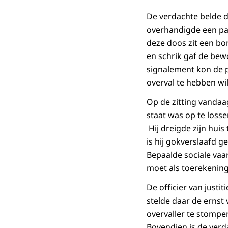
De verdachte belde d
overhandigde een pakk
deze doos zit een bo
en schrik gaf de bew
signalement kon de p
overval te hebben wi
Op de zitting vandaag
staat was op te losse
Hij dreigde zijn huis
is hij gokverslaafd 
Bepaalde sociale va
moet als toerekenin
De officier van just
stelde daar de ernst
overvaller te stompen
Bovendien is de verd