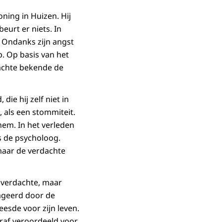
ning in Huizen. Hij
eurt er niets. In
 Ondanks zijn angst
. Op basis van het
achte bekende de
ie hij zelf niet in
 als een stommiteit.
 hem. In het verleden
s de psycholoog.
maar de verdachte
 verdachte, maar
eageerd door de
eesde voor zijn leven.
raf veroordeeld voor