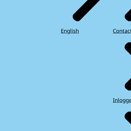
English
Contac
Inlogg