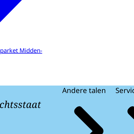
parket Midden-
Andere talen
Servi
chtsstaat