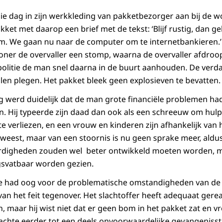
ie dag in zijn werkkleding van pakketbezorger aan bij de wo
et met daarop een brief met de tekst: ‘Blijf rustig, dan geb
m. We gaan nu naar de computer om te internetbankieren.’
oner de overvaller een stomp, waarna de overvaller afdroop
olitie de man snel daarna in de buurt aanhouden. De verd
llen plegen. Het pakket bleek geen explosieven te bevatten.
 werd duidelijk dat de man grote financiële problemen had, d
n. Hij typeerde zijn daad dan ook als een schreeuw om hulp,
 te verliezen, en een vrouw en kinderen zijn afhankelijk van
geweest, maar van een stoornis is nu geen sprake meer, aldu
ardigheden zouden wel beter ontwikkeld moeten worden, 
gsvatbaar worden gezien.
itie had oog voor de problematische omstandigheden van de
 van het feit tegenover. Het slachtoffer heeft adequaat ger
, maar hij wist niet dat er geen bom in het pakket zat en vr
achte eerder tot een deels onvoorwaardelijke gevangenisst