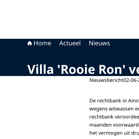
Home
Actueel
Nieuws
Villa 'Rooie Ron' 
Nieuwsbericht
02-06-
De rechtbank in Amst
wegens witwassen en 
rechtbank veroordee
maanden voorwaardelij
het vermogen uit dru