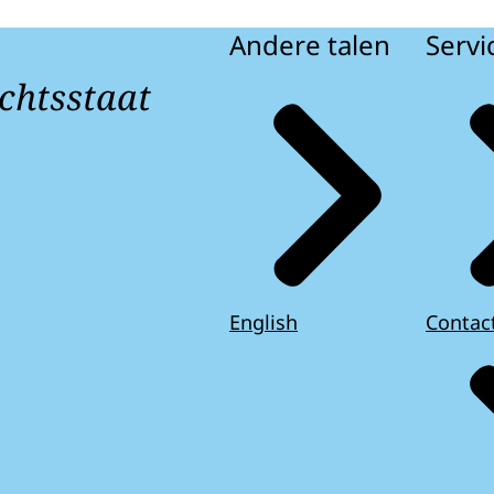
Andere talen
Servi
chtsstaat
English
Contac