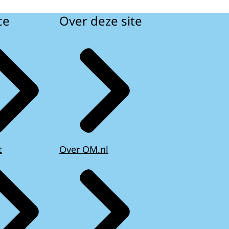
ce
Over deze site
t
Over OM.nl