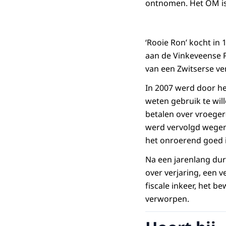
ontnomen. Het OM is
‘Rooie Ron’ kocht in 
aan de Vinkeveense 
van een Zwitserse v
In 2007 werd door he
weten gebruik te wil
betalen over vroegere
werd vervolgd wegen
het onroerend goed 
Na een jarenlang du
over verjaring, een 
fiscale inkeer, het b
verworpen.