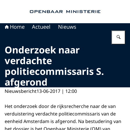
Naar de homepage van Openbaar Ministerie
Home
Actueel
Nieuws
Vu
Onderzoek naar
verdachte
politiecommissaris S.
afgerond
Nieuwsbericht
13-06-2017 | 12:00
Het onderzoek door de rijksrecherche naar de van
verduistering verdachte politiecommissaris van de
eenheid Amsterdam is afgerond. Na bestudering van
het dossier is het Openbaar Ministerie (OM) van