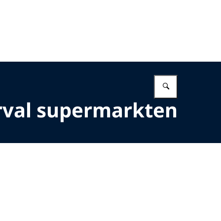
Vul in wat 
rval supermarkten