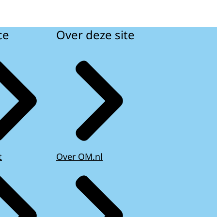
ce
Over deze site
t
Over OM.nl