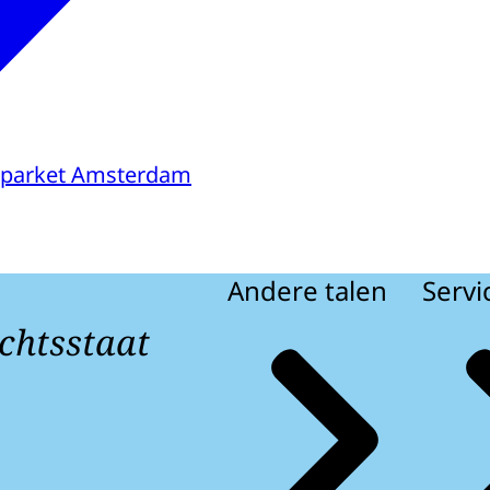
sparket Amsterdam
Andere talen
Servi
chtsstaat