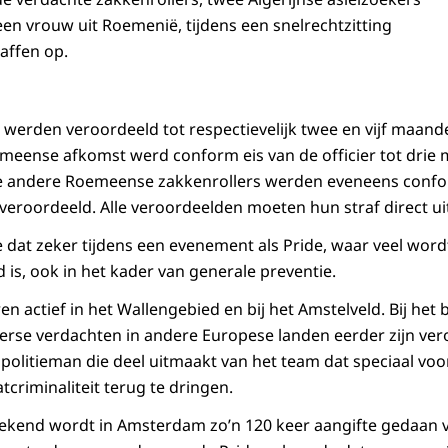
n vrouw uit Roemenië, tijdens een snelrechtzitting
affen op.
 werden veroordeeld tot respectievelijk twee en vijf maande
meense afkomst werd conform eis van de officier tot drie
e andere Roemeense zakkenrollers werden eveneens conform
veroordeeld. Alle veroordeelden moeten hun straf direct uit
 dat zeker tijdens een evenement als Pride, waar veel word
 is, ook in het kader van generale preventie.
n actief in het Wallengebied en bij het Amstelveld. Bij het b
rse verdachten in andere Europese landen eerder zijn ver
politieman die deel uitmaakt van het team dat speciaal voor
criminaliteit terug te dringen.
kend wordt in Amsterdam zo’n 120 keer aangifte gedaan va