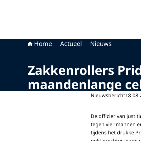
Home
Actueel
Nieuws
Zakkenrollers Pri
maandenlange cel
Nieuwsbericht
18-08-
De officier van just
tegen vier mannen en
tijdens het drukke P
politierechter legde 