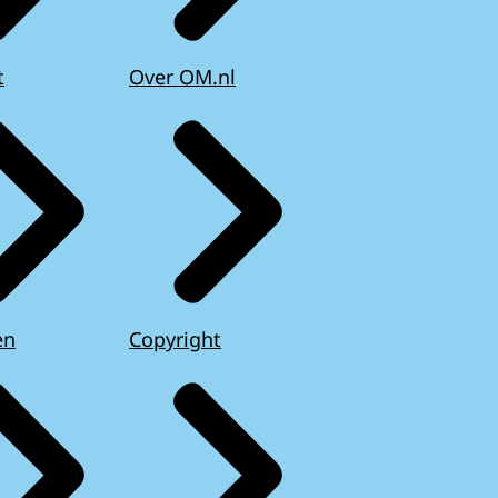
t
Over OM.nl
en
Copyright