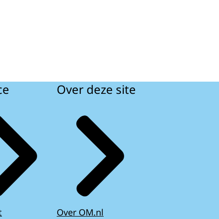
ce
Over deze site
t
Over OM.nl