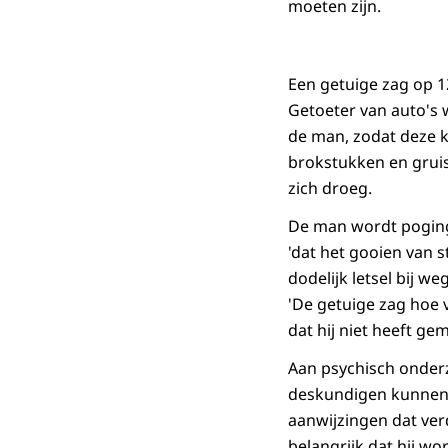
moeten zijn.
Een getuige zag op 1
Getoeter van auto's 
de man, zodat deze 
brokstukken en gruis 
zich droeg.
De man wordt poging t
'dat het gooien van 
dodelijk letsel bij w
'De getuige zag hoe 
dat hij niet heeft ge
Aan psychisch onder
deskundigen kunnen va
aanwijzingen dat verd
belangrijk dat hij w