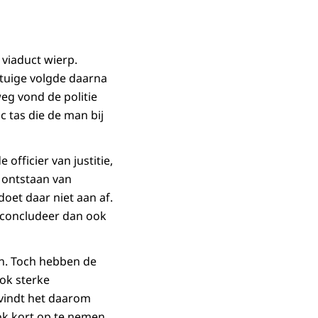
 viaduct wierp.
etuige volgde daarna
g vond de politie
c tas die de man bij
fficier van justitie,
 ontstaan van
doet daar niet aan af.
 concludeer dan ook
n. Toch hebben de
ook sterke
 vindt het daarom
ok kort op te nemen