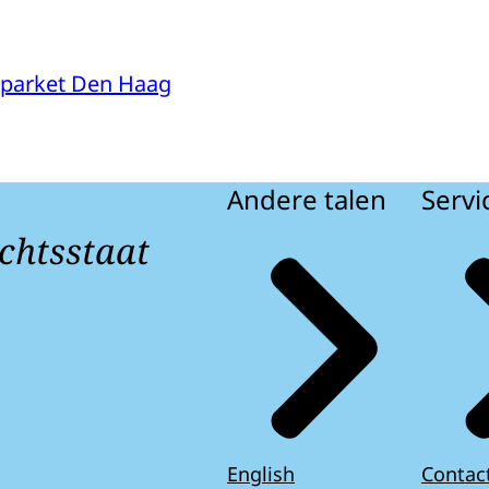
parket Den Haag
Andere talen
Servi
chtsstaat
English
Contac