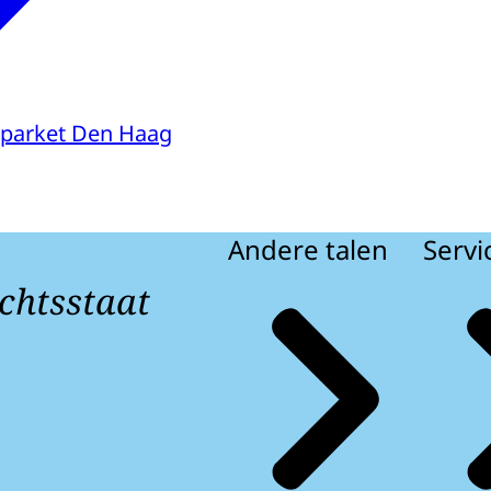
parket Den Haag
Andere talen
Servi
chtsstaat