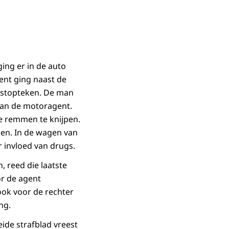
ing er in de auto
ent ging naast de
 stopteken. De man
 van de motoragent.
de remmen te knijpen.
en. In de wagen van
 invloed van drugs.
 reed die laatste
or de agent
ook voor de rechter
ng.
eide strafblad vreest