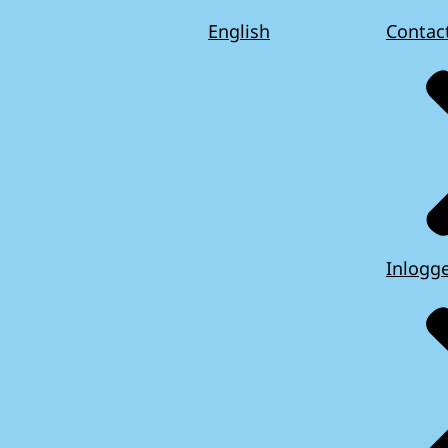
English
Contac
Inlogg