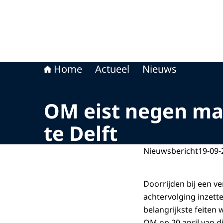
Home
Actueel
Nieuws
OM eist negen ma
te Delft
Nieuwsbericht
19-09-
Doorrijden bij een v
achtervolging inzette
belangrijkste feiten
OM op 20 april van di