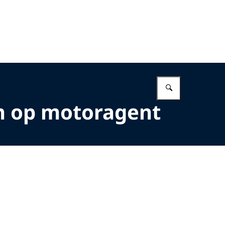
Vul in wat 
en op motoragent