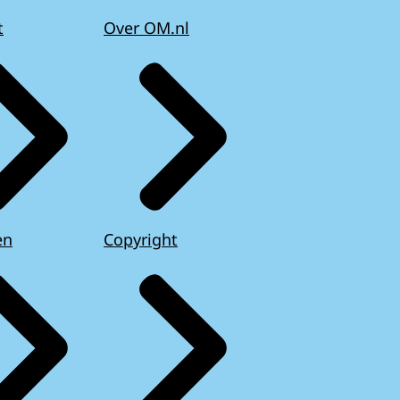
t
Over OM.nl
en
Copyright