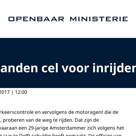
Naar de homepage van Openbaar Ministerie
anden cel voor inrijd
2017 | 12:00
erkeerscontrole en vervolgens de motoragent die de
, proberen van de weg te rijden. Dat zijn de
 waaraan een 29-jarige Amsterdammer zich volgens het
t jaar te Delft schuldig heeft gemaakt. De officier van