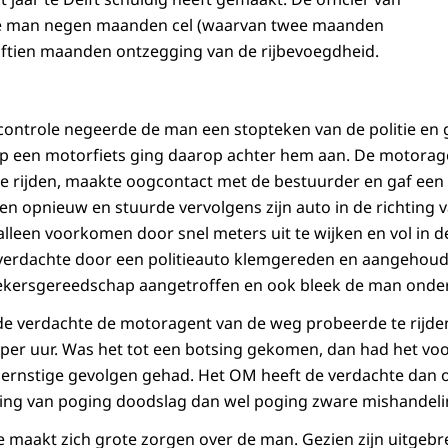
n de man negen maanden cel (waarvan twee maanden
ijftien maanden ontzegging van de rijbevoegdheid.
controle negeerde de man een stopteken van de politie en g
op een motorfiets ging daarop achter hem aan. De motorag
e rijden, maakte oogcontact met de bestuurder en gaf een
en opnieuw en stuurde vervolgens zijn auto in de richting
alleen voorkomen door snel meters uit te wijken en vol in 
 verdachte door een politieauto klemgereden en aangehoud
ekersgereedschap aangetroffen en ook bleek de man onder
 verdachte de motoragent van de weg probeerde te rijden,
r per uur. Was het tot een botsing gekomen, dan had het vo
 ernstige gevolgen gehad. Het OM heeft de verdachte dan 
ing van poging doodslag dan wel poging zware mishandeli
tie maakt zich grote zorgen over de man. Gezien zijn uitgebr