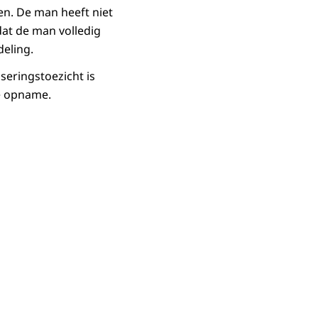
en. De man heeft niet
at de man volledig
eling.
seringstoezicht is
e opname.