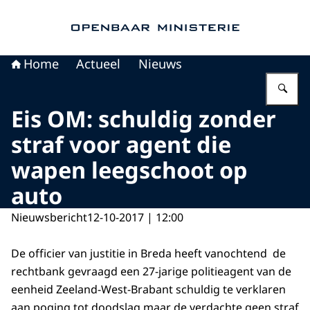
Naar de homepage van Openbaar Ministerie
Home
Actueel
Nieuws
Vu
Eis OM: schuldig zonder
straf voor agent die
wapen leegschoot op
auto
Nieuwsbericht
12-10-2017 | 12:00
De officier van justitie in Breda heeft vanochtend de
rechtbank gevraagd een 27-jarige politieagent van de
eenheid Zeeland-West-Brabant schuldig te verklaren
aan poging tot doodslag maar de verdachte geen straf