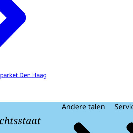
parket Den Haag
Andere talen
Servi
chtsstaat