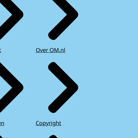
t
Over OM.nl
en
Copyright