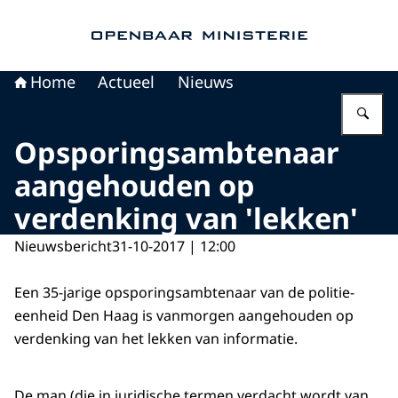
Naar de homepage van Openbaar Ministerie
Home
Actueel
Nieuws
Vu
Opsporingsambtenaar
aangehouden op
verdenking van 'lekken'
Nieuwsbericht
31-10-2017 | 12:00
Een 35-jarige opsporingsambtenaar van de politie-
eenheid Den Haag is vanmorgen aangehouden op
verdenking van het lekken van informatie.
De man (die in juridische termen verdacht wordt van