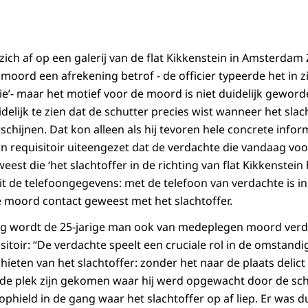
zich af op een galerij van de flat Kikkenstein in Amsterda
 moord een afrekening betrof - de officier typeerde het in zij
ie’- maar het motief voor de moord is niet duidelijk gewor
elijk te zien dat de schutter precies wist wanneer het slac
schijnen. Dat kon alleen als hij tevoren hele concrete info
zijn requisitoir uiteengezet dat de verdachte die vandaag vo
est die ‘het slachtoffer in de richting van flat Kikkenstein 
it de telefoongegevens: met de telefoon van verdachte is i
 moord contact geweest met het slachtoffer.
ng wordt de 25-jarige man ook van medeplegen moord verda
isitoir: “De verdachte speelt een cruciale rol in de omstan
hieten van het slachtoffer: zonder het naar de plaats delict
 de plek zijn gekomen waar hij werd opgewacht door de schut
ophield in de gang waar het slachtoffer op af liep. Er was 