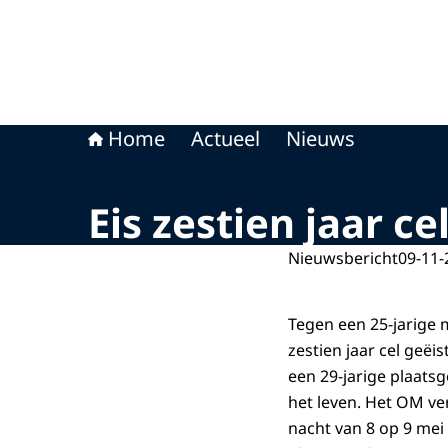
Home
Actueel
Nieuws
Eis zestien jaar c
Nieuwsbericht
09-11-
Tegen een 25-jarige 
zestien jaar cel geë
een 29-jarige plaats
het leven. Het OM ve
nacht van 8 op 9 mei