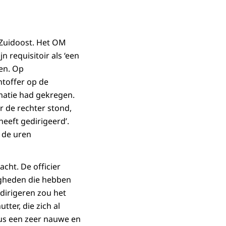
m Zuidoost. Het OM
n requisitoir als ‘een
den. Op
htoffer op de
rmatie had gekregen.
or de rechter stond,
heeft gedirigeerd’.
n de uren
cht. De officier
digheden die hebben
 dirigeren zou het
ter, die zich al
dus een zeer nauwe en