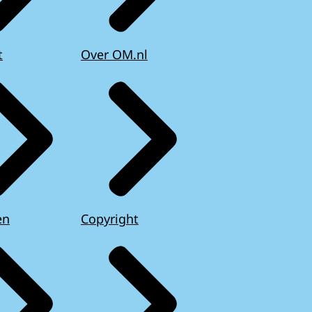
t
Over OM.nl
en
Copyright