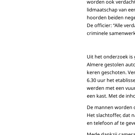
worden ook verdacht 
lidmaatschap van ee
hoorden beiden negen
De officier: “Alle ve
criminele samenwerk
Uit het onderzoek is
Almere gestolen auto
keren geschoten. Ver
6.30 uur het etabli
werden met een vuur
een kast. Met de inho
De mannen worden oo
Het slachtoffer, da
en telefoon af te gev
Mede dankzij camerab