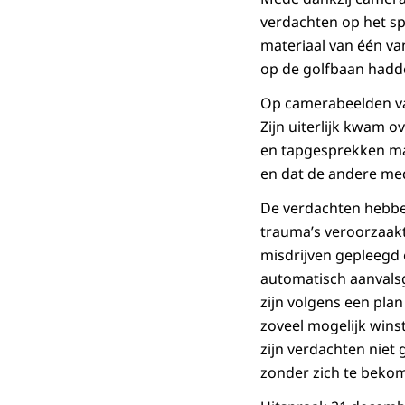
verdachten op het s
materiaal van één va
op de golfbaan hadd
Op camerabeelden van
Zijn uiterlijk kwam 
en tapgesprekken ma
en dat de andere me
De verdachten hebben
trauma’s veroorzaakt.
misdrijven gepleegd
automatisch aanvalsg
zijn volgens een pla
zoveel mogelijk wins
zijn verdachten niet 
zonder zich te bek