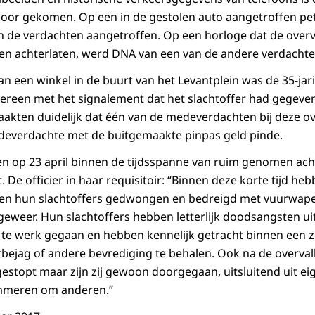
poor gekomen. Op een in de gestolen auto aangetroffen pe
n de verdachten aangetroffen. Op een horloge dat de overv
en achterlaten, werd DNA van een van de andere verdachte
 een winkel in de buurt van het Levantplein was de 35-jari
overeen met het signalement dat het slachtoffer had gegev
akten duidelijk dat één van de medeverdachten bij deze o
deverdachte met de buitgemaakte pinpas geld pinde.
 op 23 april binnen de tijdsspanne van ruim genomen acht
 De officier in haar requisitoir: “Binnen deze korte tijd heb
 en hun slachtoffers gedwongen en bedreigd met vuurwape
eweer. Hun slachtoffers hebben letterlijk doodsangsten u
n te werk gegaan en hebben kennelijk getracht binnen een zo
tbejag of andere bevrediging te behalen. Ook na de overvall
gestopt maar zijn zij gewoon doorgegaan, uitsluitend uit e
ommeren om anderen.”