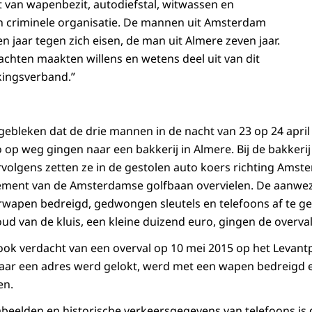
van wapenbezit, autodiefstal, witwassen en
n criminele organisatie. De mannen uit Amsterdam
 jaar tegen zich eisen, de man uit Almere zeven jaar.
rdachten maakten willens en wetens deel uit van dit
ingsverband.”
 gebleken dat de drie mannen in de nacht van 23 op 24 april
 op weg gingen naar een bakkerij in Almere. Bij de bakker
volgens zetten ze in de gestolen auto koers richting Ams
ssement van de Amsterdamse golfbaan overvielen. De aanw
wapen bedreigd, gedwongen sleutels en telefoons af te ge
ud van de kluis, een kleine duizend euro, gingen de overval
k verdacht van een overval op 10 mei 2015 op het Levant
t naar een adres werd gelokt, werd met een wapen bedreig
en.
eelden en historische verkeersgegevens van telefoons is d