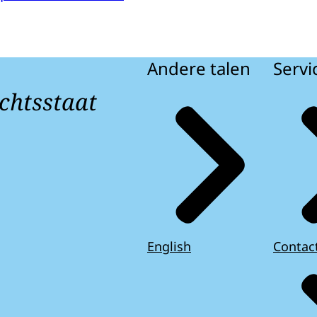
Andere talen
Servi
chtsstaat
English
Contac