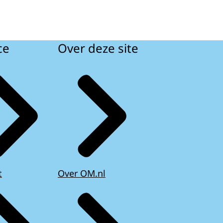
ce
Over deze site
t
Over OM.nl