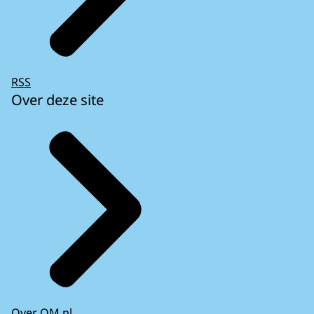
RSS
Over deze site
Over OM.nl